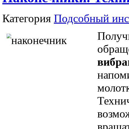
Категория
Подсобный инс
Получ
обращ
вибра
напом
молот
Техни
возмо
вращат